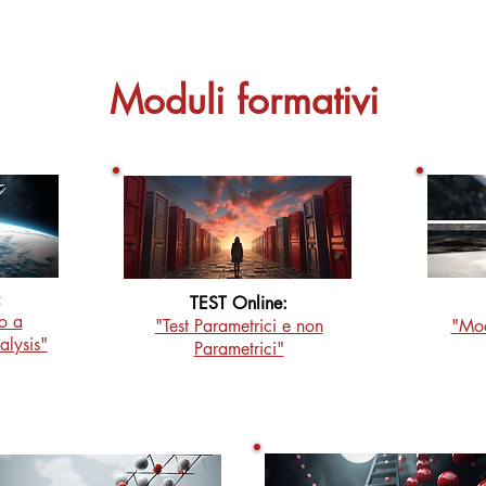
Moduli formativi
:
TEST Online:
vo a
"Test Parametrici e non
"Mod
alysis"
Parametrici"