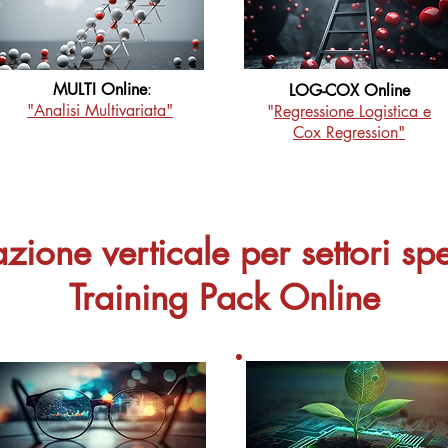
MULTI Online
:
LOG-COX Online
"Analisi Multivariata"
"
Regressione Logistica e
Cox Regression"
ione verticale per settori spe
Training Pack Online