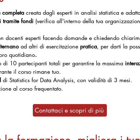
a completa
creata dagli esperti in analisi statistica e adatt
i tramite fondi
(verifica all'interno della tua organizzazion
n docenti esperti facendo domande e chiedendo chiarime
alternano
ad altri di esercitazione
pratica
, per darti la poss
oro quotidiano
.
di 10 partecipanti totali per garantire la massima
inter
ante il corso rimane tuo.
l
di Statistics for Data Analysis, con validità di 3 mesi.
zione
al corso frequentato.
Contattaci e scopri di più
 la formazione, migliora i tuoi 