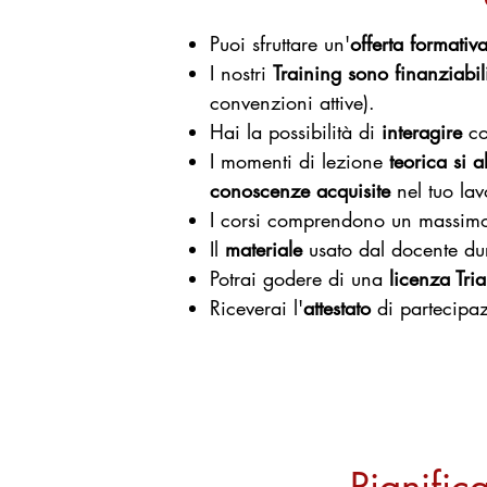
Puoi sfruttare un'
offerta formativ
I nostri
Training sono finanziabil
convenzioni attive).
Hai la possibilità di
interagire
co
I momenti di lezione
teorica si 
conoscenze acquisite
nel tuo lav
I corsi comprendono un massimo 
Il
materiale
usato dal docente dur
Potrai godere di una
licenza Tria
Riceverai l'
attestato
di partecipa
Pianifica