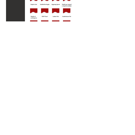
Seleziona
il
pacchetto Premium
e
fai click su
Installa
per aprire la finestra
di dialogo in cui
inserire i dati di
accesso
forniti dal team di SPS in fase di
ordine, prima di procedere alla vera
fase di installazione del pacchetto
Premium
Inserisci i dati
esattamente come indicato
in sede d’ordine, premendo poi su