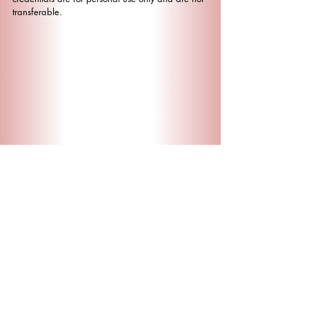
transferable.
Contatti
|
FAQ
|
Cookie Policy
|
Web policy
Statistics for Data Analysis è una soluzione di
SPS S.r.l.