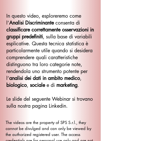
In questo video, esploreremo come
l’
Analisi Discriminante
consenta di
classificare correttamente osservazioni in
gruppi predefiniti
, sulla base di variabili
esplicative. Questa tecnica statistica è
particolarmente utile quando si desidera
comprendere quali caratteristiche
distinguono tra loro categorie note,
rendendola uno strumento potente per
l’
analisi dei dati in ambito medico
,
biologico
,
sociale
e di
marketing
.
Le slide del seguente Webinar si trovano
sulla nostra pagina Linkedin.
The videos are the property of SPS S.r.l., they
cannot be divulged and can only be viewed by
the authorized registered user. The access
credentials are for personal use only and are not