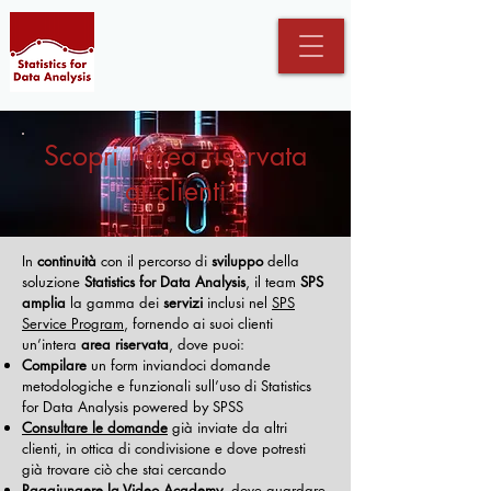
Scopri l'area riservata
ai clienti
In
continuità
con il percorso di
sviluppo
della
soluzione
Statistics for Data Analysis
, il team
SPS
amplia
la gamma dei
servizi
inclusi nel
SPS
Service Program
, fornendo ai suoi clienti
un’intera
area riservata
, dove puoi:
Compilare
un form inviandoci domande
metodologiche e funzionali sull’uso di Statistics
for Data Analysis powered by SPSS
Consultare le
domande
già inviate da altri
clienti, in ottica di condivisione e dove potresti
già trovare ciò che stai cercando
Raggiungere la
Video Academy
, dove guardare