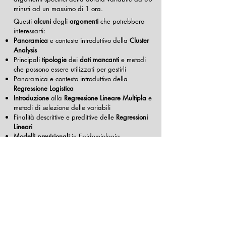
minuti ad un massimo di 1 ora.
Questi
alcuni
degli
argomenti
che potrebbero
interessarti:
Panoramica
e contesto introduttivo della
Cluster
Analysis
Principali
tipologie
dei
dati mancanti
e metodi
che possono essere utilizzati per gestirli
Panoramica e contesto introduttivo della
Regressione Logistica
Introduzione
alla
Regressione Lineare Multipla
e
metodi di selezione delle variabili
Finalità descrittive e predittive delle
Regressioni
Lineari
Modelli previsionali
in Epidemiologia
e
molto altro
ancora…