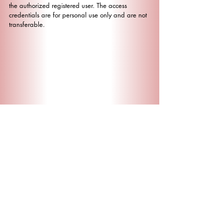
the authorized registered user. The access
credentials are for personal use only and are not
transferable.
Contatti
|
FAQ
|
Cookie Policy
|
Web policy
Statistics for Data Analysis è una soluzione di
SPS S.r.l.